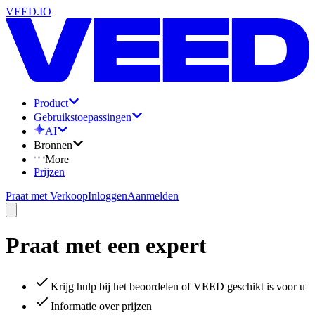
VEED.IO
Product
Gebruikstoepassingen
AI
Bronnen
More
Prijzen
Praat met Verkoop
Inloggen
Aanmelden
Praat met een expert
Krijg hulp bij het beoordelen of VEED geschikt is voor u
Informatie over prijzen