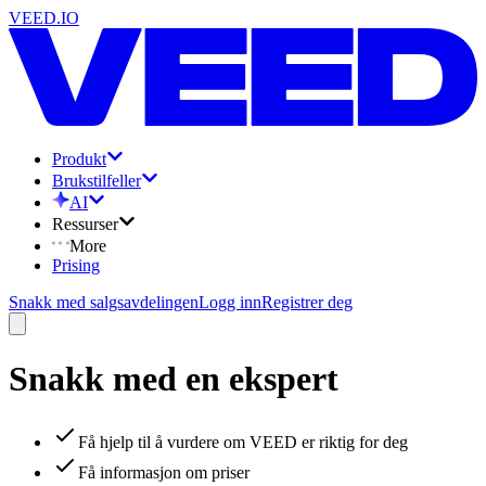
VEED.IO
Produkt
Brukstilfeller
AI
Ressurser
More
Prising
Snakk med salgsavdelingen
Logg inn
Registrer deg
Snakk med en ekspert
Få hjelp til å vurdere om VEED er riktig for deg
Få informasjon om priser