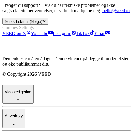
Trenger du support? Hvis du har tekniske problemer og ikke-
salgsrelaterte henvendelser, er vi her for å hjelpe deg:
hello@veed.io
Norsk bokmål (Norge)
Cookies Settings
VEED on X
YouTube
Instagram
TikTok
Email
Den enkleste måten å lage slående videoer på, legge til undertekster
og øke publikummet ditt.
© Copyright 2026 VEED
Videoredigering
AI-verktøy