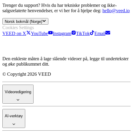
Trenger du support? Hvis du har tekniske problemer og ikke-
salgsrelaterte henvendelser, er vi her for å hjelpe deg:
hello@veed.io
Norsk bokmål (Norge)
Cookies Settings
VEED on X
YouTube
Instagram
TikTok
Email
Den enkleste måten å lage slående videoer på, legge til undertekster
og øke publikummet ditt.
© Copyright 2026 VEED
Videoredigering
AI-verktøy