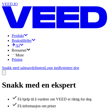
VEED.IO
Produkt
Brukstilfeller
AI
Ressurser
More
Prising
Snakk med salgsavdelingen
Logg inn
Registrer deg
Snakk med en ekspert
Få hjelp til å vurdere om VEED er riktig for deg
Få informasjon om priser