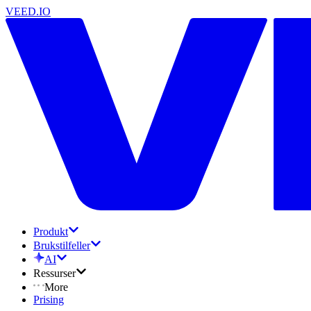
VEED.IO
Produkt
Brukstilfeller
AI
Ressurser
More
Prising