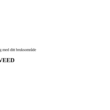
g med ditt bruksområde
å VEED