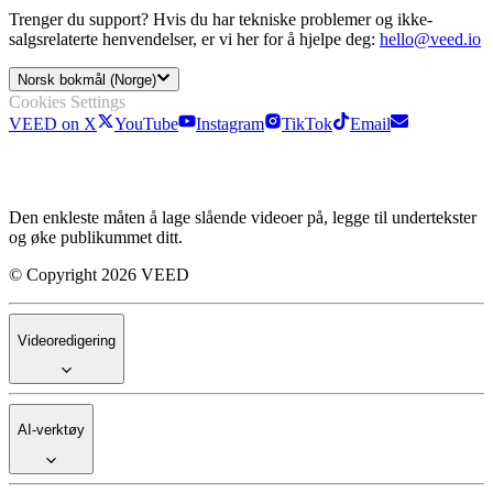
Trenger du support? Hvis du har tekniske problemer og ikke-
salgsrelaterte henvendelser, er vi her for å hjelpe deg:
hello@veed.io
Norsk bokmål (Norge)
Cookies Settings
VEED on X
YouTube
Instagram
TikTok
Email
Den enkleste måten å lage slående videoer på, legge til undertekster
og øke publikummet ditt.
© Copyright 2026 VEED
Videoredigering
AI-verktøy