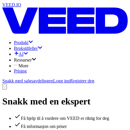
VEED.IO
Produkt
Brukstilfeller
AI
Ressurser
More
Prising
Snakk med salgsavdelingen
Logg inn
Registrer deg
Snakk med en ekspert
Få hjelp til å vurdere om VEED er riktig for deg
Få informasjon om priser