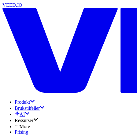
VEED.IO
Produkt
Brukstilfeller
AI
Ressurser
More
Prising