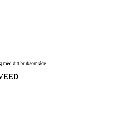
g med ditt bruksområde
å VEED