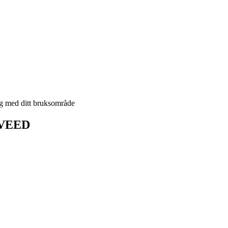
g med ditt bruksområde
å VEED