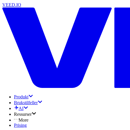
VEED.IO
Produkt
Brukstilfeller
AI
Ressurser
More
Prising