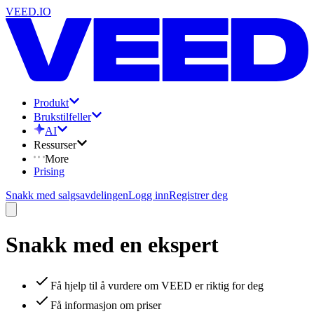
VEED.IO
Produkt
Brukstilfeller
AI
Ressurser
More
Prising
Snakk med salgsavdelingen
Logg inn
Registrer deg
Snakk med en ekspert
Få hjelp til å vurdere om VEED er riktig for deg
Få informasjon om priser