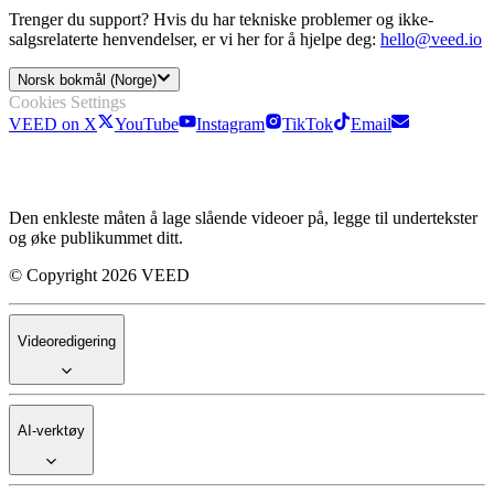
Trenger du support? Hvis du har tekniske problemer og ikke-
salgsrelaterte henvendelser, er vi her for å hjelpe deg:
hello@veed.io
Norsk bokmål (Norge)
Cookies Settings
VEED on X
YouTube
Instagram
TikTok
Email
Den enkleste måten å lage slående videoer på, legge til undertekster
og øke publikummet ditt.
© Copyright 2026 VEED
Videoredigering
AI-verktøy