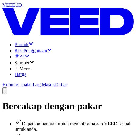
VEED.IO
Produk
Kes Penggunaan
AI
Sumber
More
Harga
Hubungi Jualan
Log Masuk
Daftar
Bercakap dengan pakar
Dapatkan bantuan untuk menilai sama ada VEED sesuai
untuk anda.