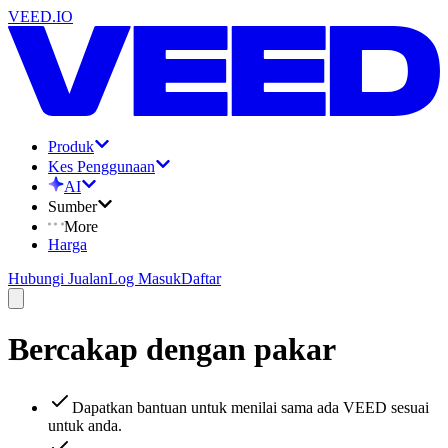
VEED.IO
Produk
Kes Penggunaan
AI
Sumber
More
Harga
Hubungi Jualan
Log Masuk
Daftar
Bercakap dengan pakar
Dapatkan bantuan untuk menilai sama ada VEED sesuai
untuk anda.