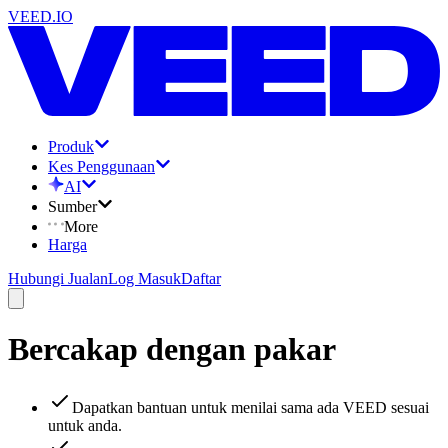
VEED.IO
Produk
Kes Penggunaan
AI
Sumber
More
Harga
Hubungi Jualan
Log Masuk
Daftar
Bercakap dengan pakar
Dapatkan bantuan untuk menilai sama ada VEED sesuai
untuk anda.