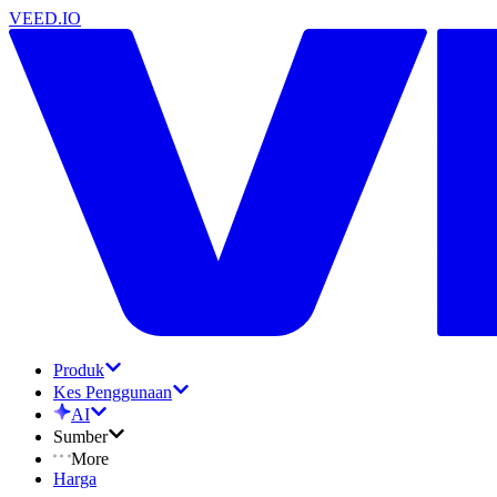
VEED.IO
Produk
Kes Penggunaan
AI
Sumber
More
Harga