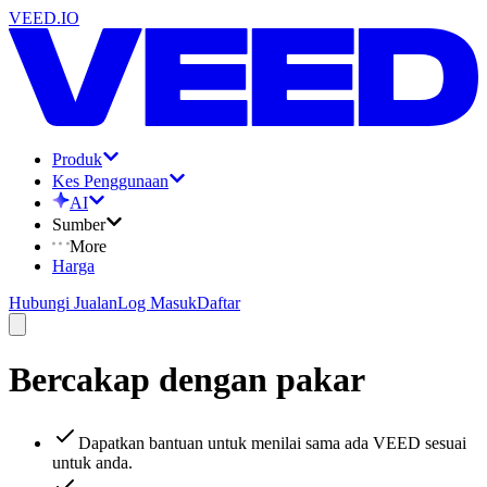
VEED.IO
Produk
Kes Penggunaan
AI
Sumber
More
Harga
Hubungi Jualan
Log Masuk
Daftar
Bercakap dengan pakar
Dapatkan bantuan untuk menilai sama ada VEED sesuai
untuk anda.