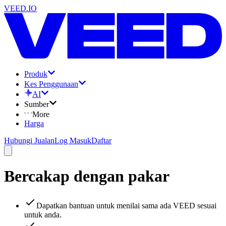
VEED.IO
Produk
Kes Penggunaan
AI
Sumber
More
Harga
Hubungi Jualan
Log Masuk
Daftar
Bercakap dengan pakar
Dapatkan bantuan untuk menilai sama ada VEED sesuai
untuk anda.