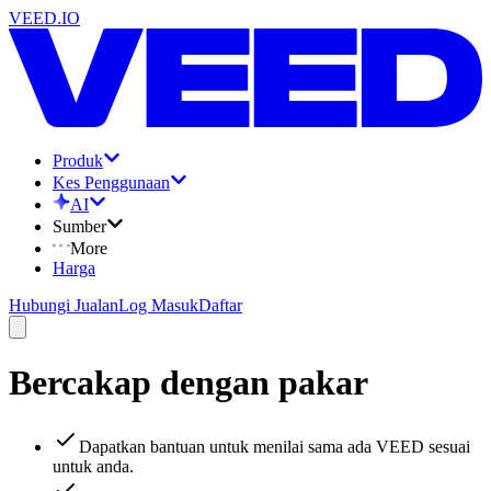
VEED.IO
Produk
Kes Penggunaan
AI
Sumber
More
Harga
Hubungi Jualan
Log Masuk
Daftar
Bercakap dengan pakar
Dapatkan bantuan untuk menilai sama ada VEED sesuai
untuk anda.