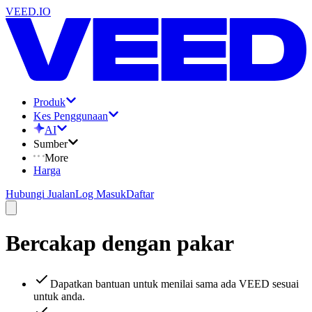
VEED.IO
Produk
Kes Penggunaan
AI
Sumber
More
Harga
Hubungi Jualan
Log Masuk
Daftar
Bercakap dengan pakar
Dapatkan bantuan untuk menilai sama ada VEED sesuai
untuk anda.