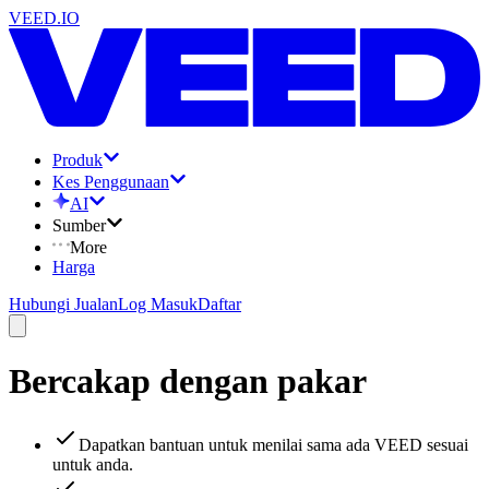
VEED.IO
Produk
Kes Penggunaan
AI
Sumber
More
Harga
Hubungi Jualan
Log Masuk
Daftar
Bercakap dengan pakar
Dapatkan bantuan untuk menilai sama ada VEED sesuai
untuk anda.