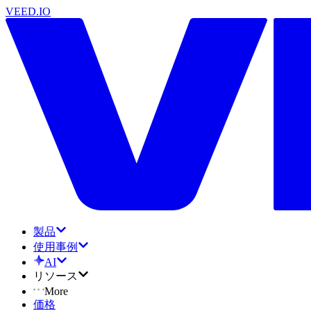
VEED.IO
製品
使用事例
AI
リソース
More
価格