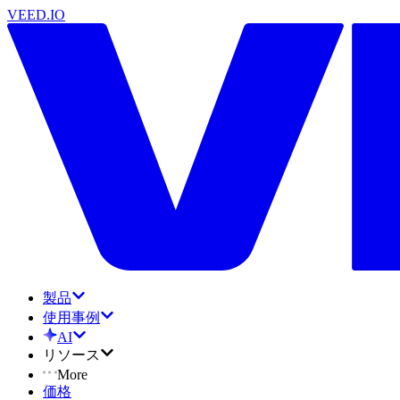
VEED.IO
製品
使用事例
AI
リソース
More
価格