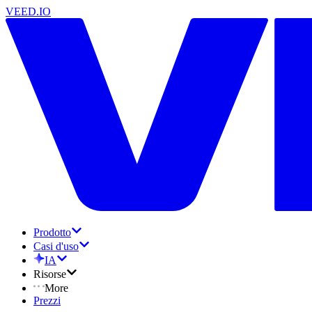
VEED.IO
Prodotto
Casi d'uso
IA
Risorse
More
Prezzi