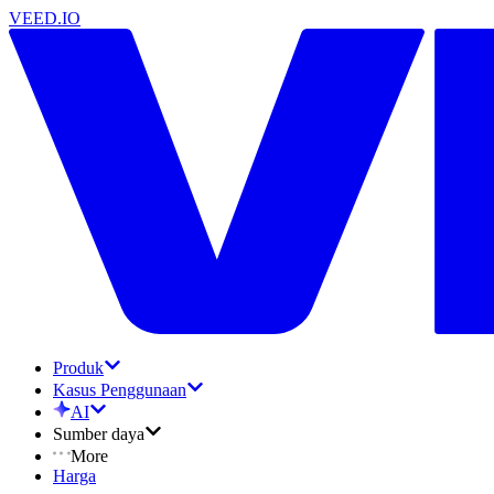
VEED.IO
Produk
Kasus Penggunaan
AI
Sumber daya
More
Harga