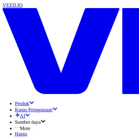
VEED.IO
Produk
Kasus Penggunaan
AI
Sumber daya
More
Harga