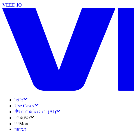
VEED.IO
מוצר
Use Cases
בינה מלאכותית (AI)
משאבים
More
תמחור