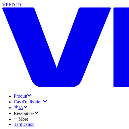
VEED.IO
Produit
Cas d'utilisation
IA
Ressources
More
Tarification