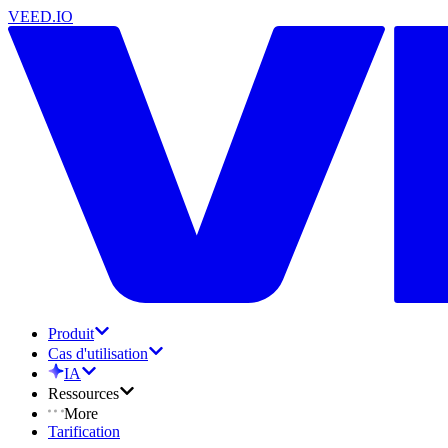
VEED.IO
Produit
Cas d'utilisation
IA
Ressources
More
Tarification