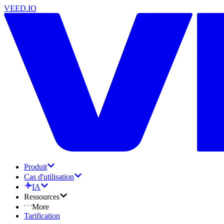
VEED.IO
Produit
Cas d'utilisation
IA
Ressources
More
Tarification