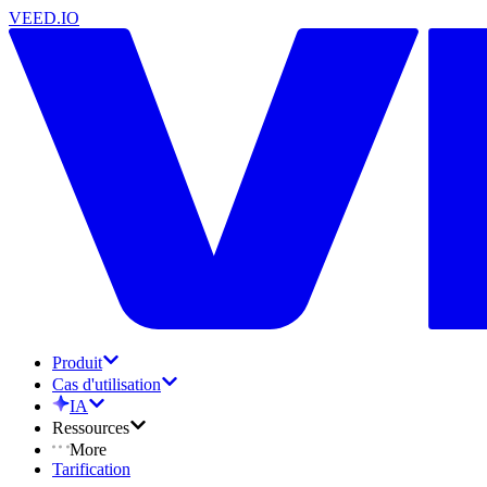
VEED.IO
Produit
Cas d'utilisation
IA
Ressources
More
Tarification