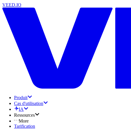
VEED.IO
Produit
Cas d'utilisation
IA
Ressources
More
Tarification