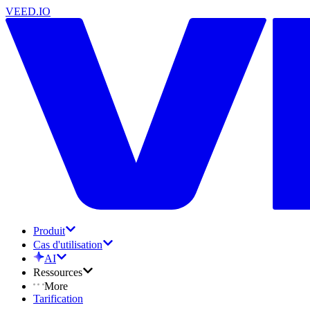
VEED.IO
Produit
Cas d'utilisation
AI
Ressources
More
Tarification