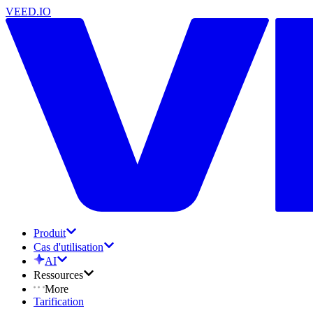
VEED.IO
Produit
Cas d'utilisation
AI
Ressources
More
Tarification