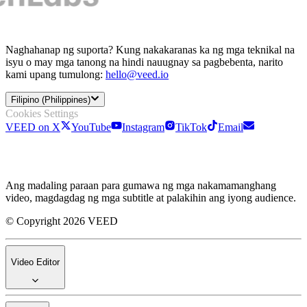
Naghahanap ng suporta? Kung nakakaranas ka ng mga teknikal na
isyu o may mga tanong na hindi nauugnay sa pagbebenta, narito
kami upang tumulong:
hello@veed.io
Filipino (Philippines)
Cookies Settings
VEED on X
YouTube
Instagram
TikTok
Email
Ang madaling paraan para gumawa ng mga nakamamanghang
video, magdagdag ng mga subtitle at palakihin ang iyong audience.
© Copyright 2026 VEED
Video Editor