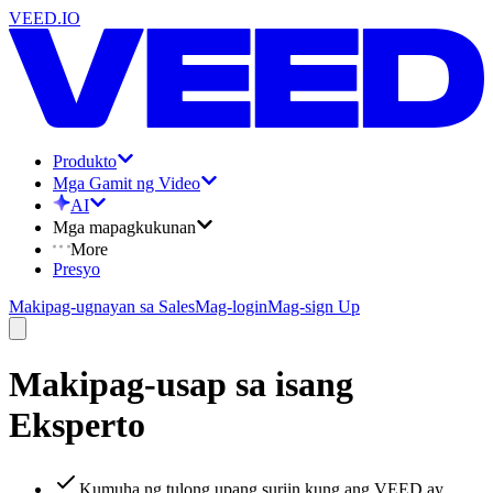
VEED.IO
Produkto
Mga Gamit ng Video
AI
Mga mapagkukunan
More
Presyo
Makipag-ugnayan sa Sales
Mag-login
Mag-sign Up
Makipag-usap sa isang
Eksperto
Kumuha ng tulong upang suriin kung ang VEED ay