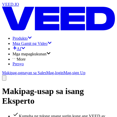
VEED.IO
Produkto
Mga Gamit ng Video
AI
Mga mapagkukunan
More
Presyo
Makipag-ugnayan sa Sales
Mag-login
Mag-sign Up
Makipag-usap sa isang
Eksperto
Kumuha ng tulong upang suriin kung ang VEED ay