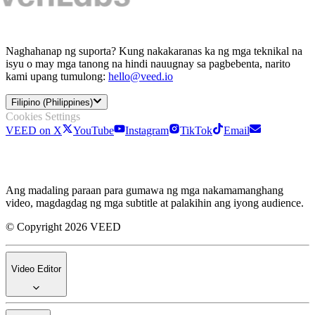
Naghahanap ng suporta? Kung nakakaranas ka ng mga teknikal na
isyu o may mga tanong na hindi nauugnay sa pagbebenta, narito
kami upang tumulong:
hello@veed.io
Filipino (Philippines)
Cookies Settings
VEED on X
YouTube
Instagram
TikTok
Email
Ang madaling paraan para gumawa ng mga nakamamanghang
video, magdagdag ng mga subtitle at palakihin ang iyong audience.
© Copyright 2026 VEED
Video Editor