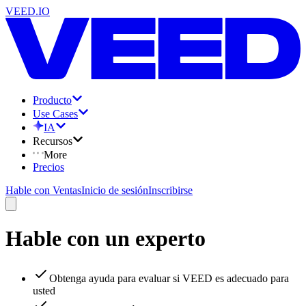
VEED.IO
Producto
Use Cases
IA
Recursos
More
Precios
Hable con Ventas
Inicio de sesión
Inscribirse
Hable con un experto
Obtenga ayuda para evaluar si VEED es adecuado para
usted