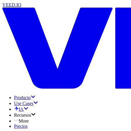
VEED.IO
Producto
Use Cases
IA
Recursos
More
Precios