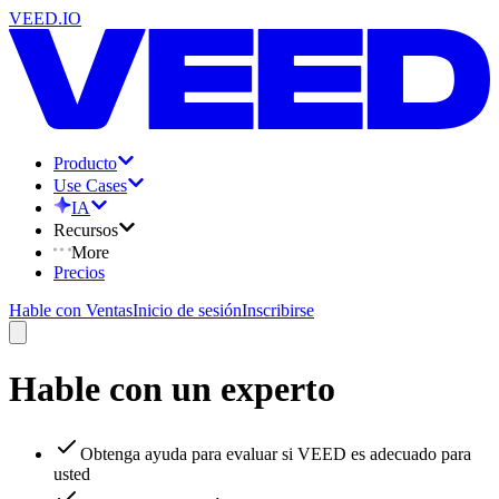
VEED.IO
Producto
Use Cases
IA
Recursos
More
Precios
Hable con Ventas
Inicio de sesión
Inscribirse
Hable con un experto
Obtenga ayuda para evaluar si VEED es adecuado para
usted