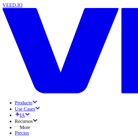
VEED.IO
Producto
Use Cases
IA
Recursos
More
Precios