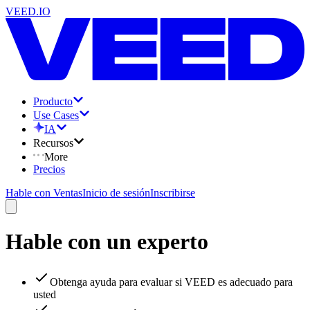
VEED.IO
Producto
Use Cases
IA
Recursos
More
Precios
Hable con Ventas
Inicio de sesión
Inscribirse
Hable con un experto
Obtenga ayuda para evaluar si VEED es adecuado para
usted