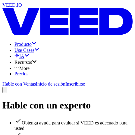
VEED.IO
Producto
Use Cases
IA
Recursos
More
Precios
Hable con Ventas
Inicio de sesión
Inscribirse
Hable con un experto
Obtenga ayuda para evaluar si VEED es adecuado para
usted