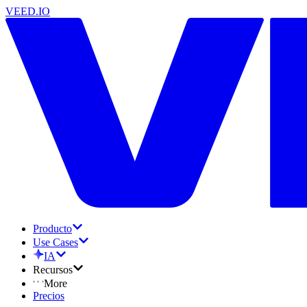
VEED.IO
Producto
Use Cases
IA
Recursos
More
Precios