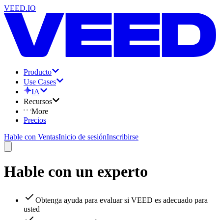
VEED.IO
Producto
Use Cases
IA
Recursos
More
Precios
Hable con Ventas
Inicio de sesión
Inscribirse
Hable con un experto
Obtenga ayuda para evaluar si VEED es adecuado para
usted