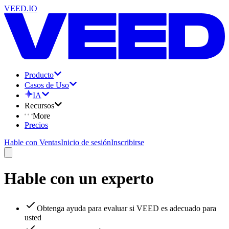
VEED.IO
Producto
Casos de Uso
IA
Recursos
More
Precios
Hable con Ventas
Inicio de sesión
Inscribirse
Hable con un experto
Obtenga ayuda para evaluar si VEED es adecuado para
usted