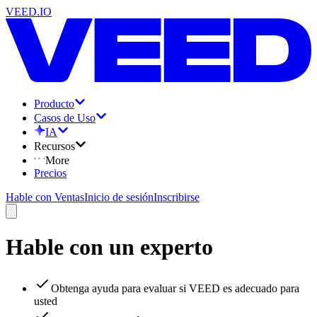
VEED.IO
Producto
Casos de Uso
IA
Recursos
More
Precios
Hable con Ventas
Inicio de sesión
Inscribirse
Hable con un experto
Obtenga ayuda para evaluar si VEED es adecuado para
usted