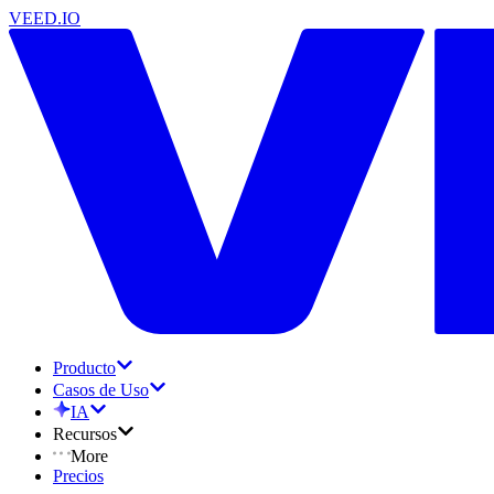
VEED.IO
Producto
Casos de Uso
IA
Recursos
More
Precios