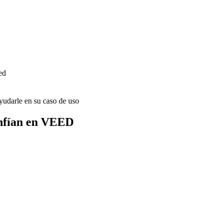
ed
udarle en su caso de uso
onfían en VEED