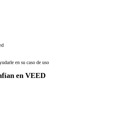
ed
udarle en su caso de uso
onfían en VEED