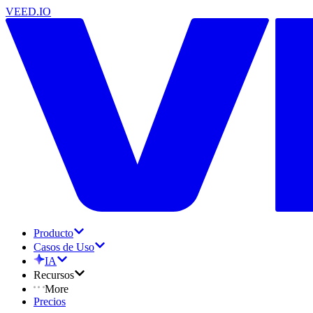
VEED.IO
Producto
Casos de Uso
IA
Recursos
More
Precios