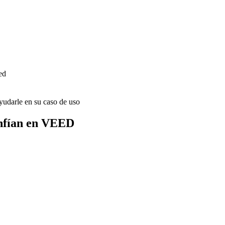
ed
udarle en su caso de uso
onfían en VEED