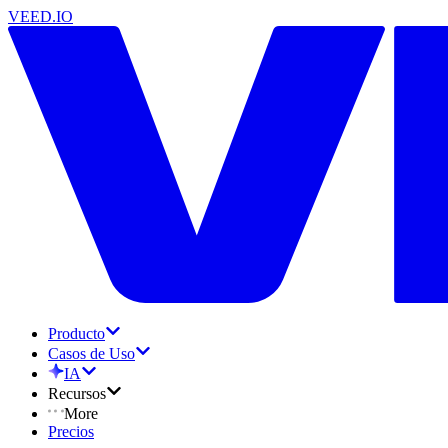
VEED.IO
Producto
Casos de Uso
IA
Recursos
More
Precios