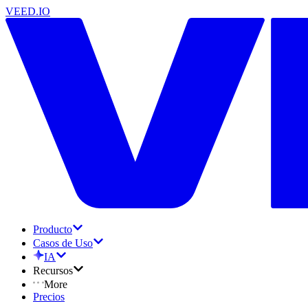
VEED.IO
Producto
Casos de Uso
IA
Recursos
More
Precios