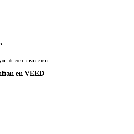
ed
udarle en su caso de uso
onfían en VEED