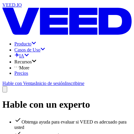
VEED.IO
Producto
Casos de Uso
IA
Recursos
More
Precios
Hable con Ventas
Inicio de sesión
Inscribirse
Hable con un experto
Obtenga ayuda para evaluar si VEED es adecuado para
usted