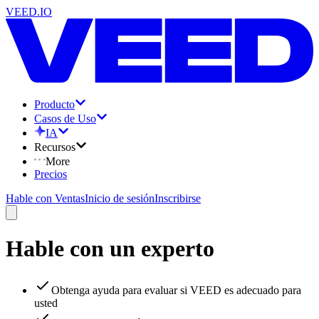
VEED.IO
Producto
Casos de Uso
IA
Recursos
More
Precios
Hable con Ventas
Inicio de sesión
Inscribirse
Hable con un experto
Obtenga ayuda para evaluar si VEED es adecuado para
usted