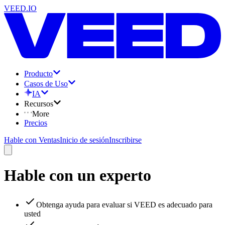
VEED.IO
Producto
Casos de Uso
IA
Recursos
More
Precios
Hable con Ventas
Inicio de sesión
Inscribirse
Hable con un experto
Obtenga ayuda para evaluar si VEED es adecuado para
usted