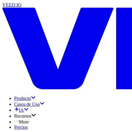
VEED.IO
Producto
Casos de Uso
IA
Recursos
More
Precios