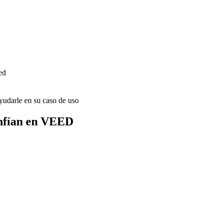
ed
udarle en su caso de uso
onfían en VEED